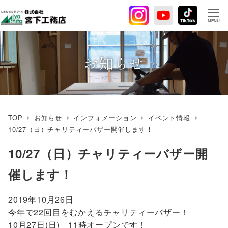
メ
イ
MENU
ン
コ
ン
お知らせ
テ
ン
ツ
へ
TOP
お知らせ
インフォメーション
イベント情報
移
10/27（日）チャリティーバザー開催します！
動
10/27（日）チャリティーバザー開
催します！
2019年10月26日
今年で22回目をむかえるチャリティーバザー！
10月27日(日) 11時オープンです！