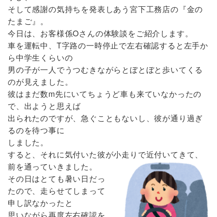
そして感謝の気持ちを発表しあう宮下工務店の『金の
たまご』。
今日は、お客様係Oさんの体験談をご紹介します。
車を運転中、T字路の一時停止で左右確認すると左手か
ら中学生くらいの
男の子が一人でうつむきながらとぼとぼと歩いてくる
のが見えました。
彼はまだ数m先にいてちょうど車も来ていなかったの
で、出ようと思えば
出られたのですが、急ぐこともないし、彼が通り過ぎ
るのを待つ事に
しました。
すると、それに気付いた彼が小走りで近付いてきて、
前を通っていきました。
その日はとても暑い日だっ
たので、走らせてしまって
申し訳なかったと
思いながら再度左右確認を