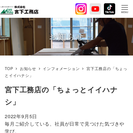
メ
イ
MENU
ン
コ
ン
お知らせ
テ
ン
ツ
へ
TOP
お知らせ
インフォメーション
宮下工務店の「ちょっ
移
とイイハナシ」
動
宮下工務店の「ちょっとイイハナ
シ」
2022年9月5日
毎月ご紹介している、社員が日常で見つけた気づきや
学び、