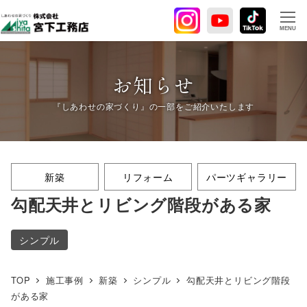
メ
イ
MENU
ン
コ
ン
お知らせ
テ
ン
ツ
へ
移
新築
リフォーム
パーツギャラリー
動
勾配天井とリビング階段がある家
シンプル
TOP
施工事例
新築
シンプル
勾配天井とリビング階段
がある家