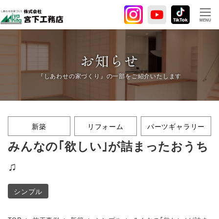
メ
イ
MENU
ン
コ
ン
お知らせ
テ
ン
ツ
へ
移
新築
リフォーム
パーツギャラリー
動
みんなの｢欲しい｣が詰まったおうち
♫
シンプル