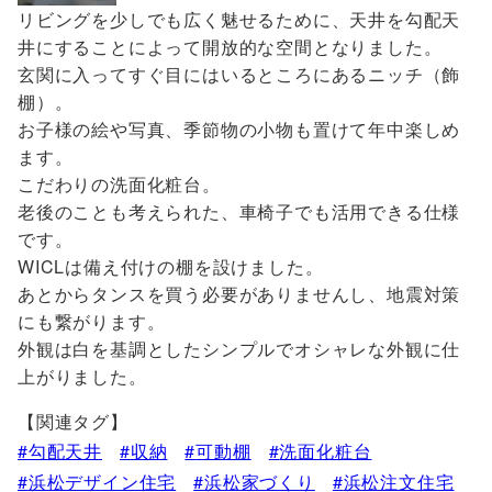
リビングを少しでも広く魅せるために、天井を勾配天
井にすることによって開放的な空間となりました。
玄関に入ってすぐ目にはいるところにあるニッチ（飾
棚）。
お子様の絵や写真、季節物の小物も置けて年中楽しめ
ます。
こだわりの洗面化粧台。
老後のことも考えられた、車椅子でも活用できる仕様
です。
WICLは備え付けの棚を設けました。
あとからタンスを買う必要がありませんし、地震対策
にも繋がります。
外観は白を基調としたシンプルでオシャレな外観に仕
上がりました。
【関連タグ】
勾配天井
収納
可動棚
洗面化粧台
浜松デザイン住宅
浜松家づくり
浜松注文住宅