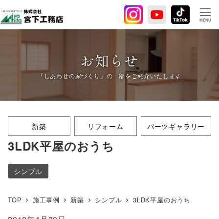
メ
イ
MENU
ン
コ
ン
お知らせ
テ
ン
ツ
へ
移
新築
リフォーム
パーツギャラリー
動
3LDK平屋のおうち
シンプル
TOP
施工事例
新築
シンプル
3LDK平屋のおうち