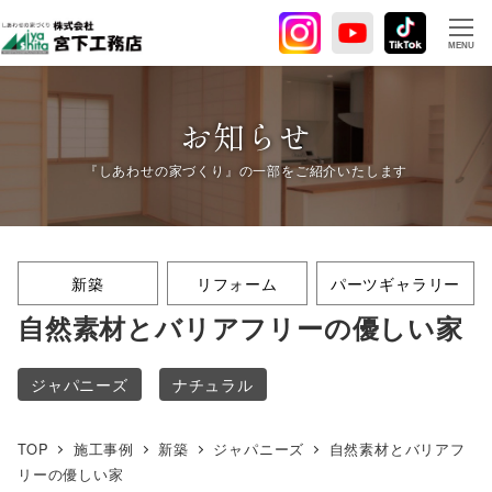
メ
イ
MENU
ン
コ
ン
お知らせ
テ
ン
ツ
へ
移
新築
リフォーム
パーツギャラリー
動
自然素材とバリアフリーの優しい家
ジャパニーズ
ナチュラル
TOP
施工事例
新築
ジャパニーズ
自然素材とバリアフ
リーの優しい家