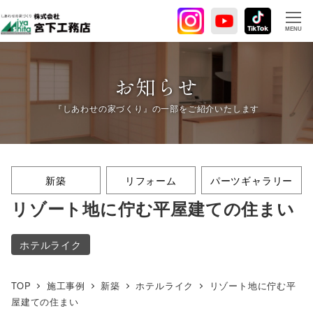
メ
イ
MENU
ン
コ
ン
お知らせ
テ
ン
ツ
へ
移
新築
リフォーム
パーツギャラリー
動
リゾート地に佇む平屋建ての住まい
ホテルライク
TOP
施工事例
新築
ホテルライク
リゾート地に佇む平
屋建ての住まい