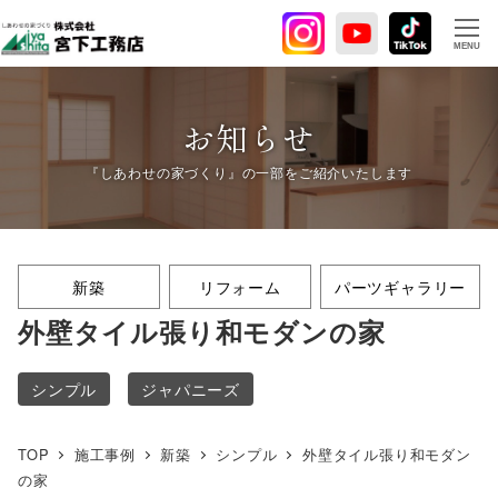
メ
イ
MENU
ン
コ
ン
お知らせ
テ
ン
ツ
へ
移
新築
リフォーム
パーツギャラリー
動
外壁タイル張り和モダンの家
シンプル
ジャパニーズ
TOP
施工事例
新築
シンプル
外壁タイル張り和モダン
の家