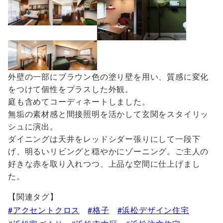
外壁の一部にブラウン色の塗り壁を用い、質感に変化
をつけて個性をプラスした外観。
庭も含めてコーディネートしました。
無垢の素材感と間接照明を活かして玄関をスタイリッ
シュに演出。
ダイニングは天井をレッドシダー張りにして一段下
げ、明るいリビングと穏やかにゾーニング。ご主人の
好きな赤を取り入れつつ、上品な空間に仕上げまし
た。
【関連タグ】
アクセントクロス
格子
浜松デザイン住宅