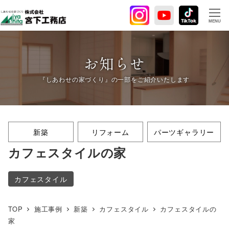
メ
イ
MENU
ン
コ
ン
お知らせ
テ
ン
ツ
へ
移
新築
リフォーム
パーツギャラリー
動
カフェスタイルの家
カフェスタイル
TOP
施工事例
新築
カフェスタイル
カフェスタイルの
家