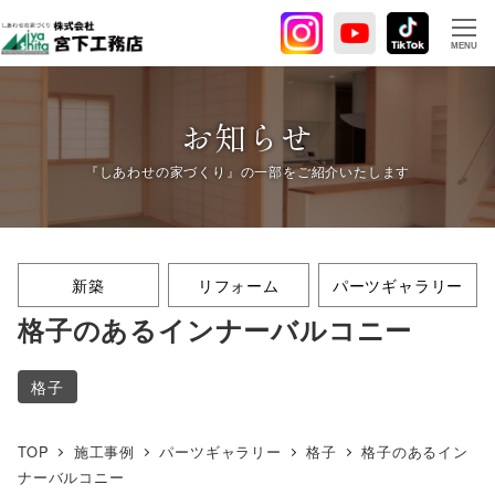
メ
イ
MENU
ン
コ
ン
お知らせ
テ
ン
ツ
へ
移
新築
リフォーム
パーツギャラリー
動
格子のあるインナーバルコニー
格子
TOP
施工事例
パーツギャラリー
格子
格子のあるイン
ナーバルコニー