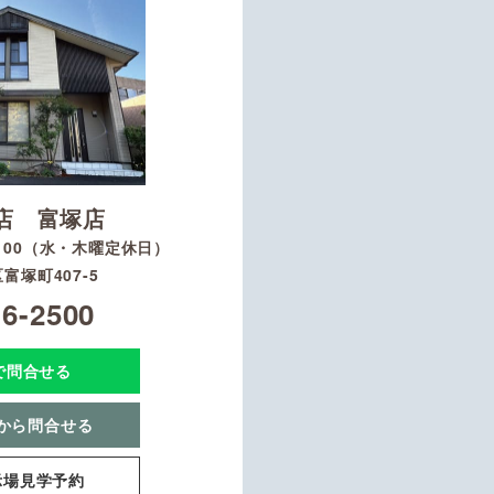
店 富塚店
8：00（水・木曜定休日）
富塚町407-5
16-2500
Eで問合せる
から問合せる
示場見学予約