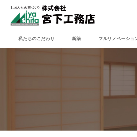
メ
イ
ン
コ
ン
私たちのこだわり
新築
フルリノベーショ
テ
ン
ツ
へ
移
動