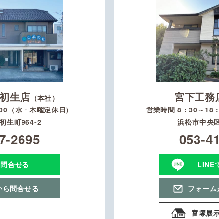
初生店
宮下工務
（本社）
：00（水・木曜定休日）
営業時間 8：30～1
生町964-2
浜松市中央区
7-2695
053-4
で問合せる
LIN
から問合せる
フォーム
富塚展