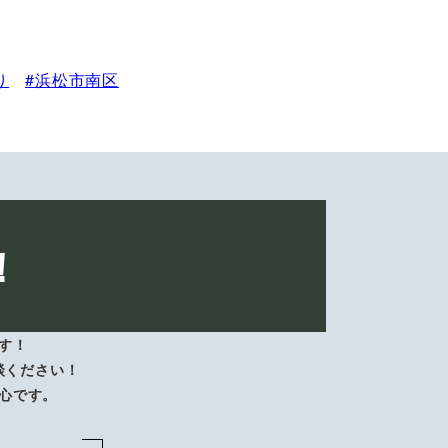
り
浜松市南区
！
す！
談ください！
心です。