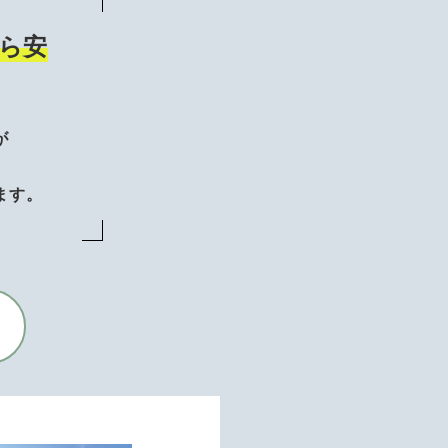
ら安
が
、
ます。