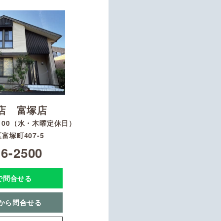
店 富塚店
8：00（水・木曜定休日）
富塚町407-5
16-2500
Eで問合せる
から問合せる