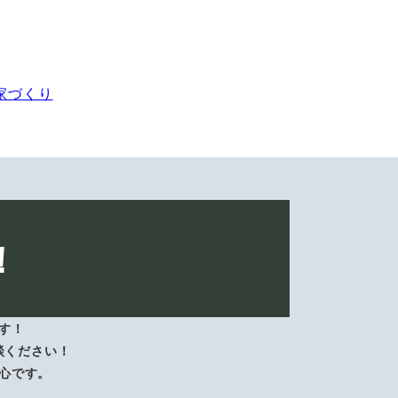
家づくり
！
す！
談ください！
心です。