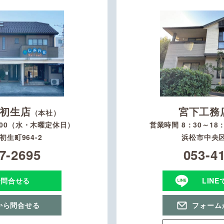
初生店
宮下工務
（本社）
：00（水・木曜定休日）
営業時間 8：30～1
生町964-2
浜松市中央区
7-2695
053-4
で問合せる
LIN
から問合せる
フォーム