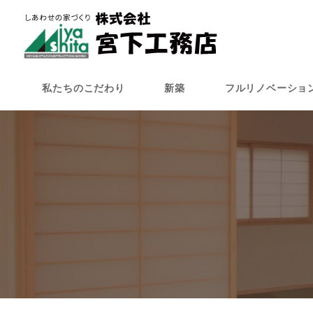
メ
イ
ン
コ
ン
私たちのこだわり
新築
フルリノベーショ
テ
ン
ツ
へ
移
動