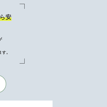
ら安
が
、
ます。