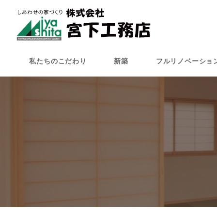
メ
イ
ン
コ
ン
私たちのこだわり
新築
フルリノベーショ
テ
ン
ツ
へ
移
動