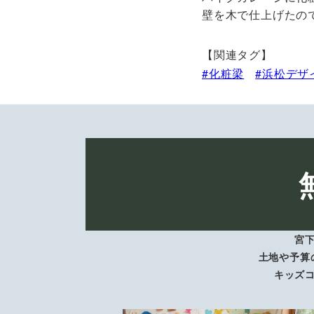
壁を木で仕上げたの
【関連タグ】
化粧梁
浜松デザ
宮
土地や予算
キッズ