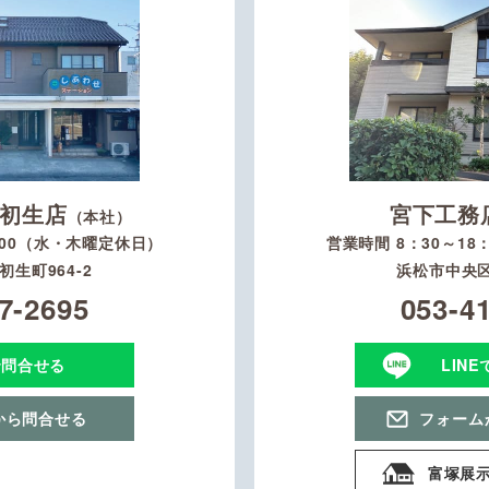
初生店
宮下工務
（本社）
：00（水・木曜定休日）
営業時間 8：30～1
生町964-2
浜松市中央区
7-2695
053-4
で問合せる
LIN
から問合せる
フォーム
富塚展