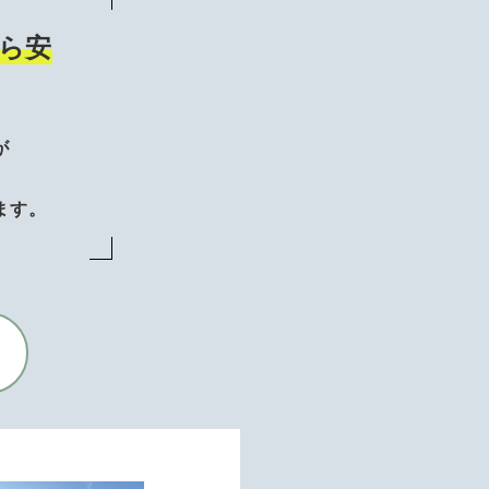
ら安
が
、
ます。