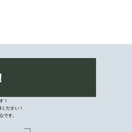
！
す！
談ください！
心です。