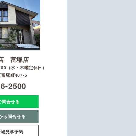
店 富塚店
8：00（水・木曜定休日）
富塚町407-5
16-2500
Eで問合せる
から問合せる
示場見学予約