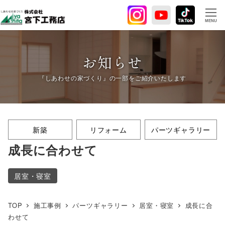
メ
イ
MENU
ン
コ
ン
お知らせ
テ
ン
ツ
へ
移
新築
リフォーム
パーツギャラリー
動
成長に合わせて
居室・寝室
TOP
施工事例
パーツギャラリー
居室・寝室
成長に合
わせて