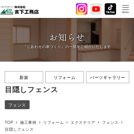
メ
イ
MENU
ン
コ
ン
お知らせ
テ
ン
ツ
へ
移
新築
リフォーム
パーツギャラリー
動
目隠しフェンス
フェンス
TOP
施工事例
リフォーム
エクステリア
フェンス
目隠しフェンス