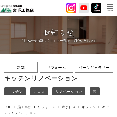
メ
イ
MENU
ン
コ
ン
お知らせ
テ
ン
ツ
へ
移
新築
リフォーム
パーツギャラリー
動
キッチンリノベーション
キッチン
クロス
リノベーション
床
TOP
施工事例
リフォーム
水まわり
キッチン
キッ
チンリノベーション