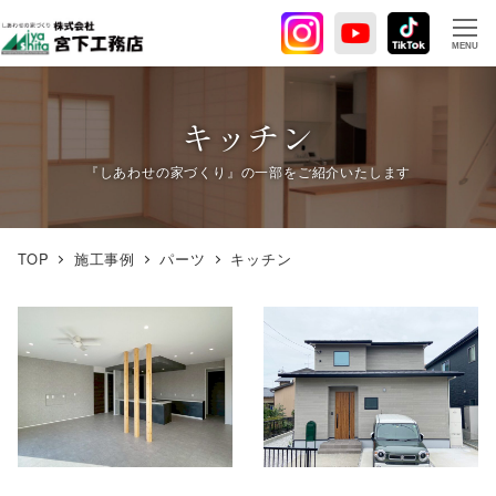
メ
イ
MENU
ン
コ
ン
キッチン
テ
ン
ツ
へ
TOP
施工事例
パーツ
キッチン
移
動