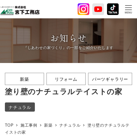
メ
イ
MENU
ン
コ
ン
お知らせ
テ
ン
ツ
へ
移
新築
リフォーム
パーツギャラリー
動
塗り壁のナチュラルテイストの家
ナチュラル
TOP
施工事例
新築
ナチュラル
塗り壁のナチュラルテ
イストの家