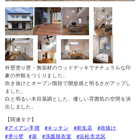
外壁塗り壁・無垢材のウッドデッキでナチュラルな印
象の外観をつくりました。
吹き抜けとオープン階段で開放感と明るさがアップし
ました。
白と明るい木目基調とした、優しい雰囲気の空間を演
出しました。
【関連タグ】
アイアン手摺
キッチン
初生店
吹抜け
塗り壁
扉
洗面脱衣室
浜松市北区