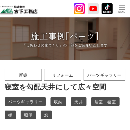
メ
イ
MENU
ン
コ
ン
施工事例[パーツ]
テ
ン
ツ
へ
移
新築
リフォーム
パーツギャラリー
動
寝室を勾配天井にして広々空間
パーツギャラリー
収納
天井
居室・寝室
棚
照明
窓