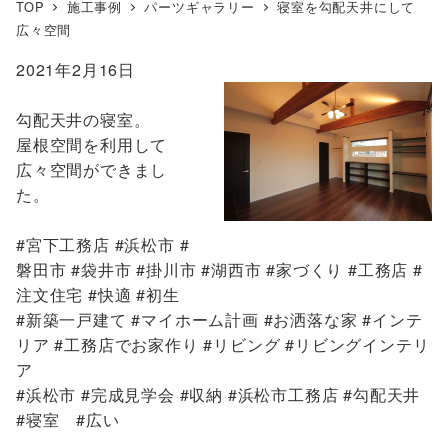
TOP
施工事例
パーツギャラリー
寝室を勾配天井にして
広々空間
2021年2月16日
勾配天井の寝室。
屋根空間を利用して
広々空間ができまし
た。
#宮下工務店 #浜松市 #
磐田市 #袋井市 #掛川市 #湖西市 #家づくり #工務店 #
注文住宅 #快適 #初生
#新築一戸建て #マイホーム計画 #お洒落な家 #インテ
リア #工務店でお家作り #リビング #リビングインテリ
ア
#浜松市 #完成見学会 #収納 #浜松市工務店 #勾配天井
#寝室 #広い