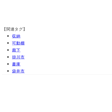
【関連タグ】
収納
可動棚
廊下
掛川市
書庫
袋井市