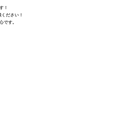
す！
談ください！
心です。