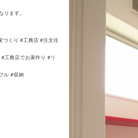
なります。
#家づくり #工務店 #注文住
 #工務店でお家作り #リ
フル #収納