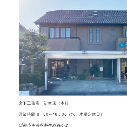
宮下工務店 初生店
（本社）
営業時間 8：30～18：00（水・木曜定休日）
浜松市中央区初生町964-2