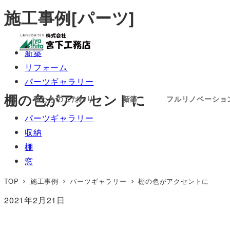
メ
施工事例[パーツ]
イ
ン
新築
コ
リフォーム
ン
パーツギャラリー
テ
棚の色がアクセントに
ン
私たちのこだわり
新築
フルリノベーショ
ツ
パーツギャラリー
へ
収納
移
棚
動
窓
TOP
施工事例
パーツギャラリー
棚の色がアクセントに
2021年2月21日