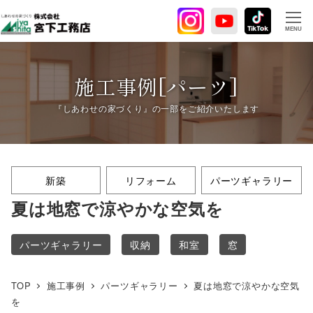
メ
イ
MENU
ン
コ
ン
施工事例[パーツ]
テ
ン
ツ
へ
移
新築
リフォーム
パーツギャラリー
動
夏は地窓で涼やかな空気を
パーツギャラリー
収納
和室
窓
TOP
施工事例
パーツギャラリー
夏は地窓で涼やかな空気
を