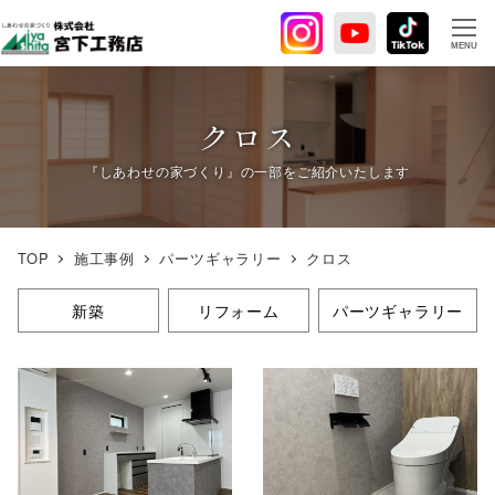
メ
イ
MENU
ン
コ
ン
クロス
テ
ン
ツ
へ
TOP
施工事例
パーツギャラリー
クロス
移
動
新築
リフォーム
パーツギャラリー