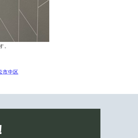
す。
松市中区
！