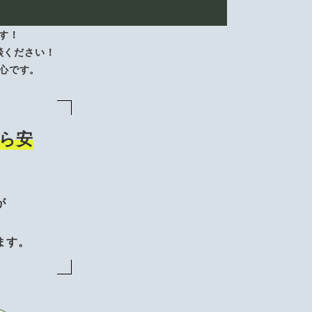
す！
談ください！
心です。
ら安
が
、
ます。