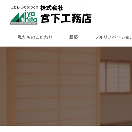
メ
イ
ン
コ
ン
私たちのこだわり
新築
フルリノベーショ
テ
ン
ツ
へ
移
動